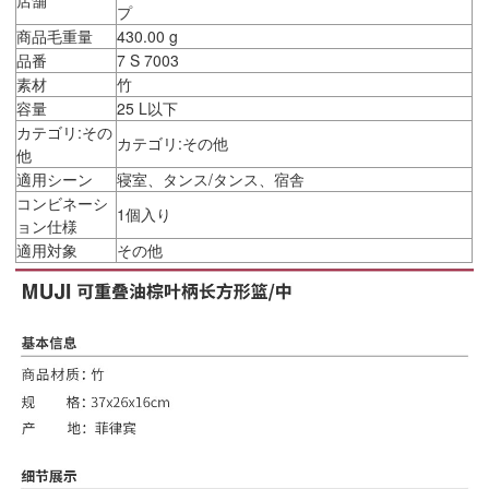
プ
商品毛重量
430.00 g
品番
7 S 7003
素材
竹
容量
25 L以下
カテゴリ:その
カテゴリ:その他
他
適用シーン
寝室、タンス/タンス、宿舎
コンビネーシ
1個入り
ョン仕様
適用対象
その他