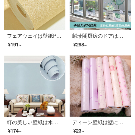
フェアウェイは壁紙PVC寝室の大学生の寮の洋服だんすの本のデスクトップに貼り付けます。テープ付きのステッカーの居間はシンプルで、欧風で清新で現代的なテレビの背景壁の家具はシルクのベージュを貼りました。幅は60センチです。
麒珍閣厨房のドアは障子のガラスのシールを押します。3 D立体壁の貼る絵はリビングガラスの扉のシールを貼ります。台所は障子を押して壁を飾ります。創意的な窓の模様は北欧風の盆栽が特大です。
¥191~
¥298~
軒の美しい壁紙は水にくっついて防水します。暖かくて純粋な色のリビングルームです。
ディーン壁紙は壁に貼り付けて壁紙を貼ります。寮の壁と箪笥のドアの家具を貼ります。張り紙テーブルは寝室の寝床に防水ガラスを貼ってラベンダーを飾ります。
¥174~
¥23~