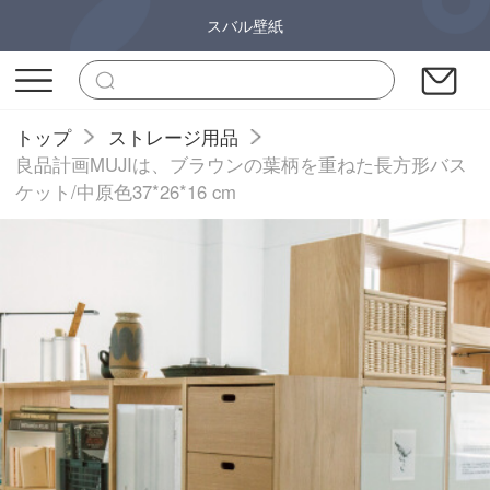
スバル壁紙
トップ
ストレージ用品
良品計画MUJIは、ブラウンの葉柄を重ねた長方形バス
ケット/中原色37*26*16 cm