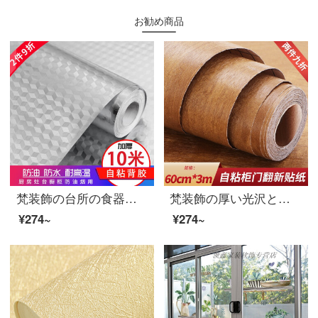
お勧め商品
梵装飾の台所の食器棚のシール防水の防湿は、油汚れに強く、高温のアルミ箔紙の壁壁に壁紙を貼り、壁紙のタンスの下駄箱の引き出しに紙の家具を敷いて、張り紙を貼ります。
梵装飾の厚い光沢と古い家具のリフォームステッカーのタイルは木目焼きの防水性の防油紙壁の壁紙の冷蔵庫に貼り付けて戸棚に貼ります。家庭用北欧の防湿壁のステッカーの深さの茶色の木目【60 cm*3 m】
¥274~
¥274~