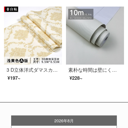
3 D立体洋式ダマスカス壁紙防水贅沢で暖かい寝室のリビングルーム厚いテレビの背景壁の壁紙A版欧花：浅い黄色（型番：61111）
素朴な時間は壁にくっついて無地の壁紙を貼ります。防水防湿ステッカーを貼ります。リビングテレビの背景壁ステッカーを貼ります。
¥197~
¥228~
2026年8月