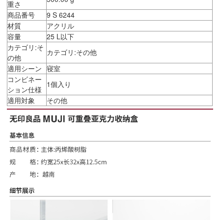
重さ
商品番号
9 S 6244
材質
アクリル
容量
25 L以下
カテゴリ:そ
カテゴリ:その他
の他
適用シーン
寝室
コンビネー
1個入り
ション仕様
適用対象
その他