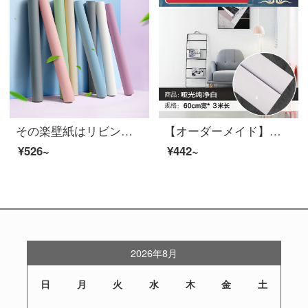
その楽壁紙はリビングの背景の壁紙にくっつきます。3 D立体壁紙は北欧の現代簡単な寝室の無色壁紙の寄宿舎に貼ります。シールは厚い防水リンネルの木目の純色の壁紙です。
【オーダーメイド】北欧風壁紙は自分で寮に貼り付けます。ins大学生男性寮の壁は家庭用に防水を貼ってマットを拭くことができます。（厚い防水タイプ）は壁紙だけを貼ります。
¥526~
¥442~
2026年8月
日
月
火
水
木
金
土