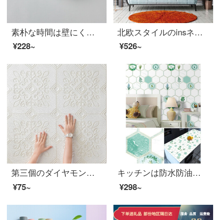
素朴な時間は壁にくっついて無地の壁紙を貼ります。防水防湿ステッカーを貼ります。リビングテレビの背景壁ステッカーを貼ります。
北欧スタイルのinsネットの赤いミルクティーの服の店の客間の背景の壁紙はレストランの理髪店の防水A 1209 10メートルの長い*45幅だけの壁紙にくっつきます。
¥228~
¥526~
第三個のダイヤモンド3 D立体背景壁紙は天然痘の天井に貼って、自分で貼るシールを貼ります。リビングルームの壁壁には洋風北欧風心菱-白【厚さ5 MM】70 cm幅*70 cm長さがあります。
キッチンは防水防油北欧風の壁シールを貼ってから、自分で防水防湿浴室の台所の防油壁紙を貼って、家庭用の軽い斜めに貼ります。【0.6*5メートル】壁紙だけです。
¥75~
¥298~