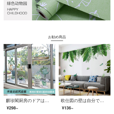
お勧め商品
麒珍閣厨房のドアは障子のガラスのシールを押します。3 D立体壁の貼る絵はリビングガラスの扉のシールを貼ります。台所は障子を押して壁を飾ります。創意的な窓の模様は北欧風の盆栽が特大です。
欧仕図の壁は自分で海底の緑の葉の壁にくっついて小さくて清新な客間の寝室のソファーのテレビの背景を貼って壁紙のガラスのdiy壁紙の清新な緑の葉を配置します。
¥298~
¥136~