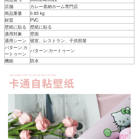
店舗
カレー喜納ホーム専門店
商品重量
0.85 kg
材質
PVC
壁紙に貼る
壁紙に貼る
適用対象
壁面
適用シーン
寝室、レストラン、子供部屋
パターン:カ
パターン:カートゥーン
ートゥーン
機能
防水