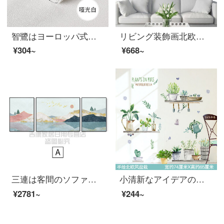
智鷺はヨーロッパ式の壁にくっついてから新しい壁を張り、壁に貼り付けます。三次元シームレスに壁紙を貼り付けます。防水、粘着壁に貼り付けます。壁紙を貼ります。寝室のリビングルームのテレビの背景壁は白いです。YM-01（0.5 m*2.8 m）
リビング装飾画北欧スタイルのソファの背景壁の壁画現代簡単なリビングルームのレストランは、壁掛けの3つの壁の絵を描いています。
¥304~
¥668~
三連は客間のソファーの壁のソファーの後ろの装飾画客間の装飾画の北欧の風格の軽い贅沢な三連画の現代の簡単なソファーの背景の壁に抽象画の壁画の青山清夢を掛けます。
小清新なアイデアの壁のシール寝室の暖かい壁紙は家庭用の壁にくっついて装飾します。
¥2781~
¥244~