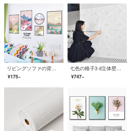
リビングソファの背景に山水風景画の壁に壁紙を貼って、家庭用寝室の装飾品の壁画シールを貼り付けます。秋の色が印象的です。
七色の格子3 d立体壁は屋上のリビングルームの天井に貼って壁紙を掛けます。壁に貼って暖かい寝室のテレビ背景の壁に貼って、自分で貼って防湿壁に貼ります。10枚の壁に貼ってください。白い70 cm*70 cmはダイヤモンドを持っていません。
¥175~
¥747~