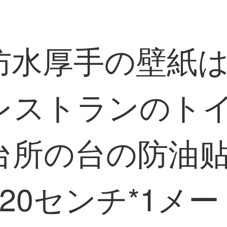
紙防水厚手の壁紙
レストランのト
台所の台の防油
20センチ*1メ