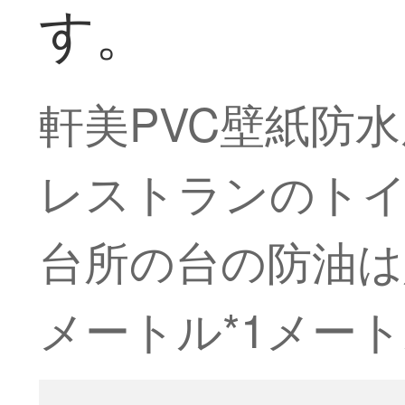
す。
軒美PVC壁紙防
レストランのトイ
台所の台の防油は
メートル*1メー