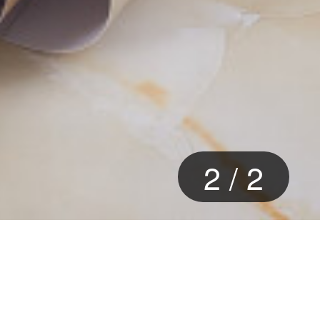
2
/
2