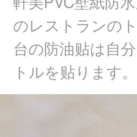
軒美PVC壁紙防
のレストランのト
台の防油贴は自分
トルを贴ります