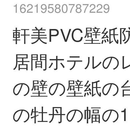
16219580787229
軒美PVC壁
居間ホテルの
の壁の壁紙の
の牡丹の幅の1