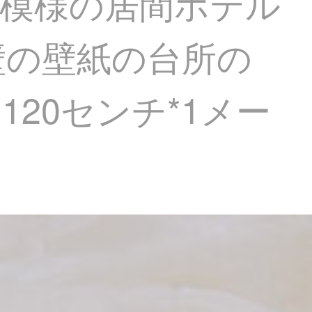
石模様の居間ホテル
壁の壁紙の台所の
20センチ*1メー