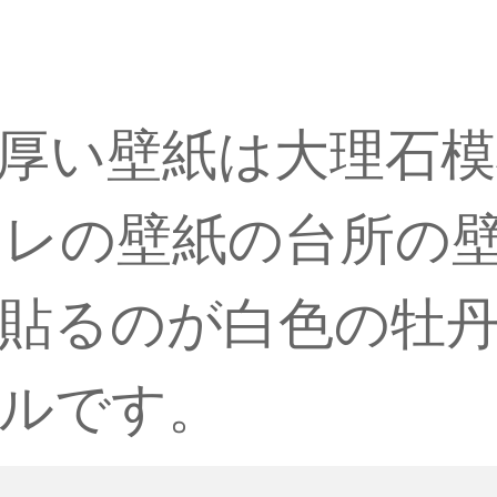
水厚い壁紙は大理石
レの壁紙の台所の
貼るのが白色の牡丹
トルです。