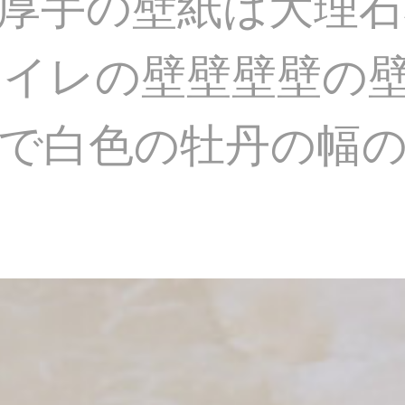
水厚手の壁紙は大理
イレの壁壁壁壁の
で白色の牡丹の幅の1
。