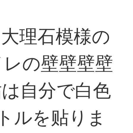
は大理石模様の
イレの壁壁壁壁
贴は自分で白色
ートルを贴りま