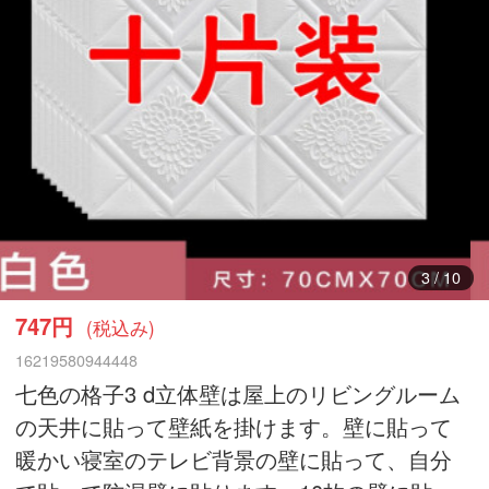
3
/
10
747円
(税込み)
16219580944448
七色の格子3 d立体壁は屋上のリビングルーム
の天井に貼って壁紙を掛けます。壁に貼って
暖かい寝室のテレビ背景の壁に貼って、自分