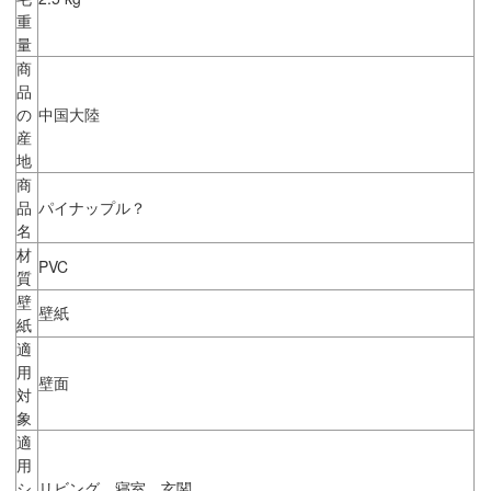
重
量
商
品
の
中国大陸
産
地
商
品
パイナップル？
名
材
PVC
質
壁
壁紙
紙
適
用
壁面
対
象
適
用
シ
リビング、寝室、玄関