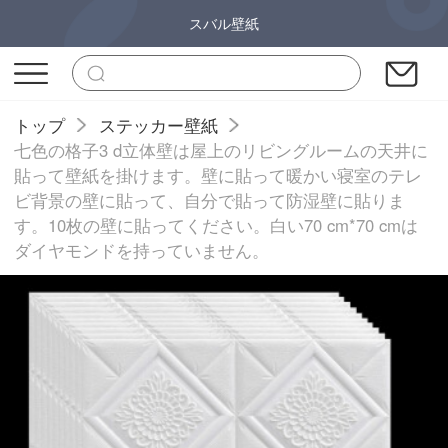
スバル壁紙
トップ
ステッカー壁紙
七色の格子3 d立体壁は屋上のリビングルームの天井に
貼って壁紙を掛けます。壁に貼って暖かい寝室のテレ
ビ背景の壁に貼って、自分で貼って防湿壁に貼りま
す。10枚の壁に貼ってください。白い70 cm*70 cmは
ダイヤモンドを持っていません。