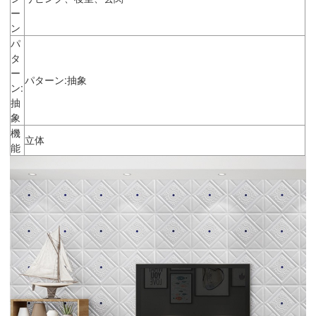
ー
ン
パ
タ
ー
パターン:抽象
ン:
抽
象
機
立体
能