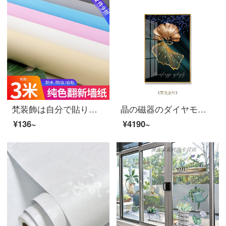
梵装飾は自分で貼り直して、純色のシール家具、バスルーム、寝室の壁紙の食器棚を貼り付けます。家庭用の壁に防水防湿シールを貼っています。黄色の張り紙を貼りました。（3メートルの長さは60センチの幅）
晶の磁器のダイヤモンドは近代的で簡単に玄関を飾って抽象的な客間の背景の壁をかいて北欧の風の軽い豪華な壁画の蛍光の金の葉の40*60のシングル幅を掛けます（噴絵+晶の磁器の工芸+巧みな匠が表装します）
¥136~
¥4190~