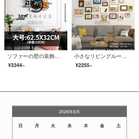
ソファーの壁の装飾は客間の装飾を描いて、壁に壁を掛けて、現代簡単なソファーの背景壁の装飾画客間の北欧スタイルのレストランを掛けます。
小さなリビングルームのソファーの背景壁に北欧風の風景を描いた飾り付けテレビの壁に飾った装飾品のアイデア家庭の暖かい壁掛け廊下のレストランの壁に沿ってカスタマイズ品の美しい生活を描いています。
¥3344~
¥2255~
2026年8月
日
月
火
水
木
金
土