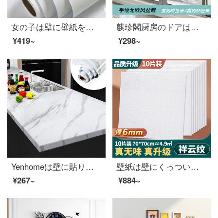
女の子は壁に壁紙を貼ってから、壁に防水します。防湿、しわ、壁にシールを貼って、リビングルームのテレビ背景壁、寝室のシールを貼ってください。0.6*10 mの白いバラです。
麒珍閣厨房のドアは障子のガラスのシールを押します。3 D立体壁の貼る絵はリビングガラスの扉のシールを貼ります。台所は障子を押して壁を飾ります。創意的な窓の模様は北欧風の盆栽が特大です。
¥419~
¥298~
Yenhomeは壁に貼り付けて台所の防油ステッカーの棚のテーブルを貼り、新しく装飾してリビングルームの防水壁紙の大理石模様のタイルを貼ります。
壁紙は壁にくっついてから天井壁に壁を貼って、寝室の暖かい背景壁に壁紙を貼って、防水泡シールの祥雲模様の天井の厚さは6 mm 10枚で約4.9㎡です。
¥267~
¥884~