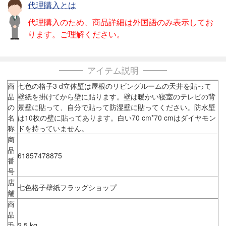
代理購入とは
代理購入のため、商品詳細は外国語のみ表示してお
ります。ご理解ください。
アイテム説明
商
七色の格子3 d立体壁は屋根のリビングルームの天井を貼って
品
壁紙を掛けてから壁に貼ります。壁は暖かい寝室のテレビの背
の
景壁に貼って、自分で貼って防湿壁に貼ってください。防水壁
名
は10枚の壁に貼ってあります。白い70 cm*70 cmはダイヤモン
称
ドを持っていません。
商
品
61857478875
番
号
店
七色格子壁紙フラッグショップ
舗
商
品
毛
2.5 kg