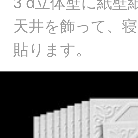
3 d立体壁に紙
天井を飾って、寝
貼ります。