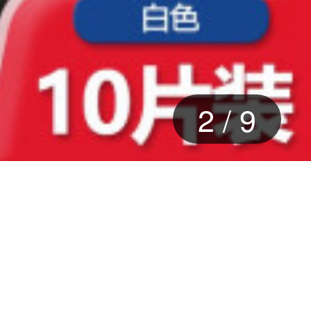
2
/
9