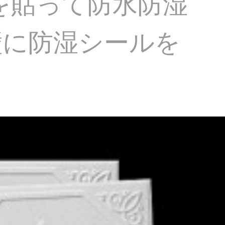
を貼って防水防湿
壁に防湿シールを