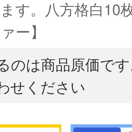
ます。八方格白10
ファー】
るのは商品原価です
わせください