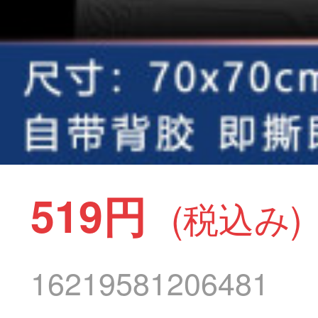
519円
(税込み)
16219581206481