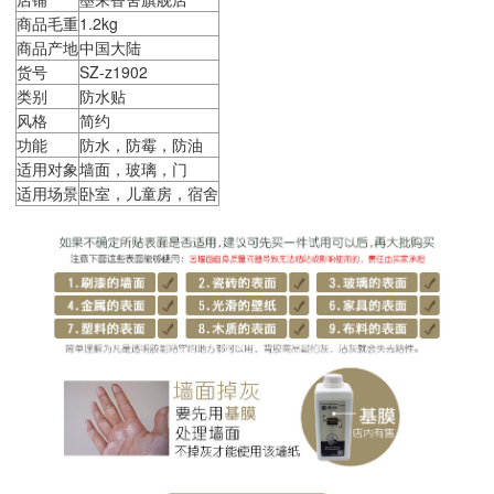
商品毛重
1.2kg
商品产地
中国大陆
货号
SZ-z1902
类别
防水贴
风格
简约
功能
防水，防霉，防油
适用对象
墙面，玻璃，门
适用场景
卧室，儿童房，宿舍