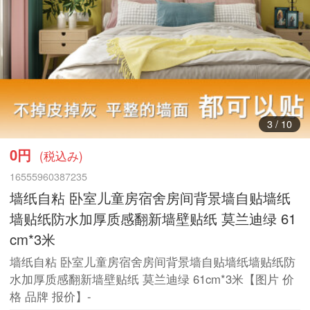
4
/
10
0円
(税込み)
16555960387235
墙纸自粘 卧室儿童房宿舍房间背景墙自贴墙纸
墙贴纸防水加厚质感翻新墙壁贴纸 莫兰迪绿 61
cm*3米
墙纸自粘 卧室儿童房宿舍房间背景墙自贴墙纸墙贴纸防
水加厚质感翻新墙壁贴纸 莫兰迪绿 61cm*3米【图片 价
格 品牌 报价】-