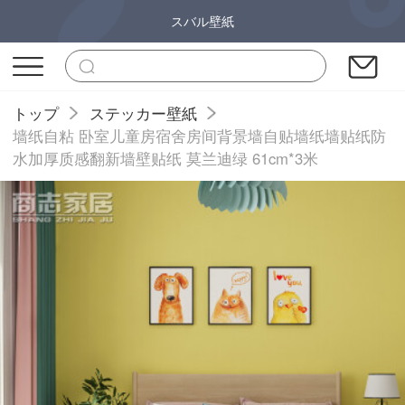
スバル壁紙
トップ
ステッカー壁紙
墙纸自粘 卧室儿童房宿舍房间背景墙自贴墙纸墙贴纸防
水加厚质感翻新墙壁贴纸 莫兰迪绿 61cm*3米