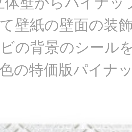
d立体壁からパイナッ
て壁紙の壁面の装
ビの背景のシール
色の特価版パイナッ