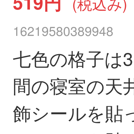
519円
(税込み)
16219580389948
七色の格子は3
間の寝室の天
飾シールを貼