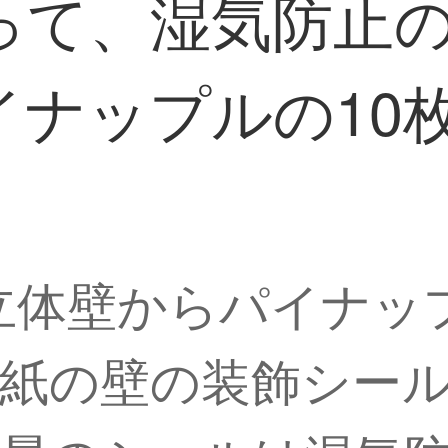
って、湿気防止
イナップルの10
d立体壁からパイナッ
紙の壁の装飾シー