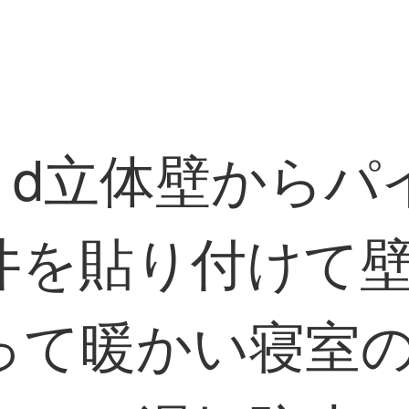
 d立体壁から
井を貼り付けて
って暖かい寝室