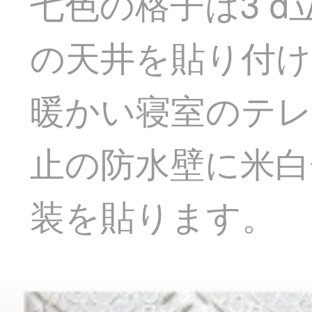
七色の格子は3 
の天井を貼り付け
暖かい寝室のテレ
止の防水壁に米白
装を貼ります。