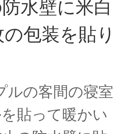
の防水壁に米白
枚の包装を貼り
プルの客間の寝室
ルを貼って暖かい