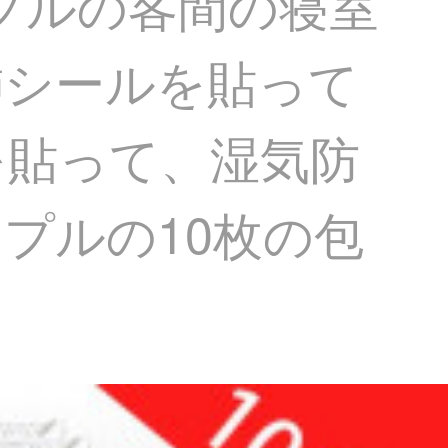
プルの客間の寝室
飾シールを貼って
を貼って、湿気防
プルの10枚の包