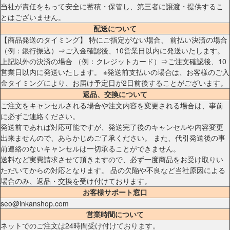
当社が責任をもって安全に蓄積・保管し、第三者に譲渡・提供するこ
とはございません。
配送について
【商品発送のタイミング】 特にご指定がない場合、 前払い決済の場合
（例：銀行振込）⇒ご入金確認後、10営業日以内に発送いたします。
上記以外の決済の場合 （例：クレジットカード）⇒ご注文確認後、10
営業日以内に発送いたします。 ※発送前支払いの場合は、お客様のご入
金タイミングにより、お届け予定日が2日前後することがございます。
返品、交換について
ご注文をキャンセルされる場合や注文内容を変更される場合は、事前
に必ずご連絡ください。
発送前であれば対応可能ですが、発送完了後のキャンセルや内容変更
出来ませんので、あらかじめご了承ください。 また、代引発送後の事
前連絡のないキャンセルは一切承ることができません。
送料など実費請求させて頂きますので、必ず一度商品をお受け取りい
ただいてからの対応となります。 品の欠陥や不良など当社原因による
場合のみ、返品・交換を受け付けております。
お客様サポート窓口
seo@inkanshop.com
営業時間について
ネットでのご注文は24時間受け付けております。