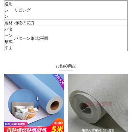
適用
シー
リビング
ン
題材
植物の花卉
パタ
ーン
パターン形式:平面
形式:
平面
お勧め商品