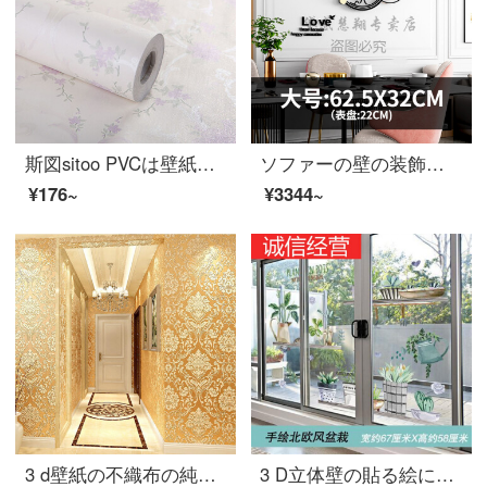
斯図sitoo PVCは壁紙にくっついて、田園に貼って45 cm*10 m客間に寝そべっている子供部屋の壁紙を貼ります。背景は白底の紫花2034です。
ソファーの壁の装飾は客間の装飾を描いて、壁に壁を掛けて、現代簡単なソファーの背景壁の装飾画客間の北欧スタイルのレストランを掛けます。
¥176~
¥3344~
3 d壁紙の不織布の純色無地のストライプ防水の背景壁は壁紙のリビングルームの部屋の壁のシールを貼り付けてから壁のテレビの背景をシームレスに貼ります。レストランは1305黄金色の0.53メートルの幅を新たにします。10メートルの長さです。
3 D立体壁の貼る絵に適用します。リビングガラスの扉のステッカーレストランの厨房の障子を押して、創意的な壁紙を飾って、自分で北欧風の盆栽の大きさを描きます。