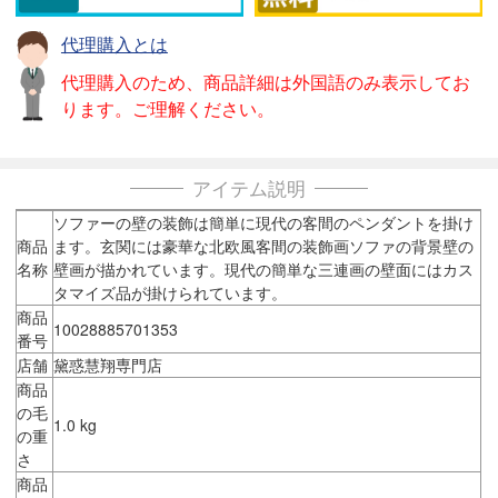
代理購入とは
代理購入のため、商品詳細は外国語のみ表示してお
ります。ご理解ください。
アイテム説明
ソファーの壁の装飾は簡単に現代の客間のペンダントを掛け
商品
ます。玄関には豪華な北欧風客間の装飾画ソファの背景壁の
名称
壁画が描かれています。現代の簡単な三連画の壁面にはカス
タマイズ品が掛けられています。
商品
10028885701353
番号
店舗
黛惑慧翔専門店
商品
の毛
1.0 kg
の重
さ
商品