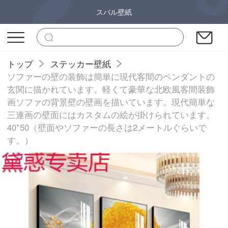
スバル壁紙
トップ
ステッカー壁紙
ソファーの壁の装飾は簡単に現代客間のペンダントの
玄関に描かれています。軽くて豪華な北欧風客間装飾
画ソファの背景壁の壁画を描いています。現代簡単な
三連画の壁面にはカスタムの絵が掛けられています。
40*50（壁面やソファーの長さは2メートルぐらいで
す。）