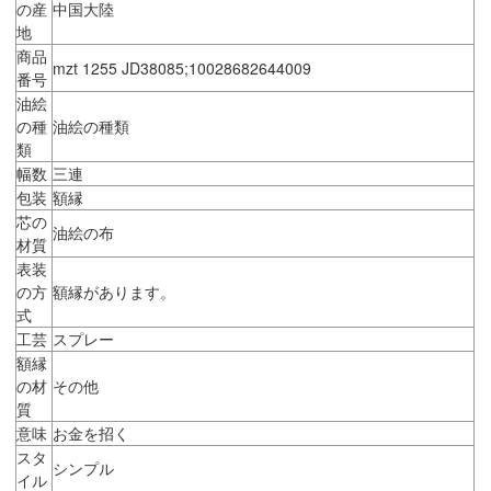
の産
中国大陸
地
商品
mzt 1255 JD38085;10028682644009
番号
油絵
の種
油絵の種類
類
幅数
三連
包装
額縁
芯の
油絵の布
材質
表装
の方
額縁があります。
式
工芸
スプレー
額縁
の材
その他
質
意味
お金を招く
スタ
シンプル
イル