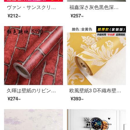
ヴァン・サンスクリットは純色の壁紙を貼り付けて防水します。寝室の男子寮のリビング家具の食器棚の箪笥をめくります。背景の壁のステッカーを厚くして、家庭用の装飾をします。
福鑫深さ灰色黒色深圧柄防水壁紙服装店無色壁紙居間の背景壁の寝室681051薄い灰色の厚い不織布は壁紙だけです。
¥212~
¥257~
久暉は壁紙のリビングルームのテレビの背景PVCを貼り付けてから壁紙の家庭用ホテルの防水防湿性の壁紙を貼ります。
欧風壁紙3 D不織布壁紙リビングルームテレビ背景現代簡単浮き彫り壁紙
¥274~
¥393~