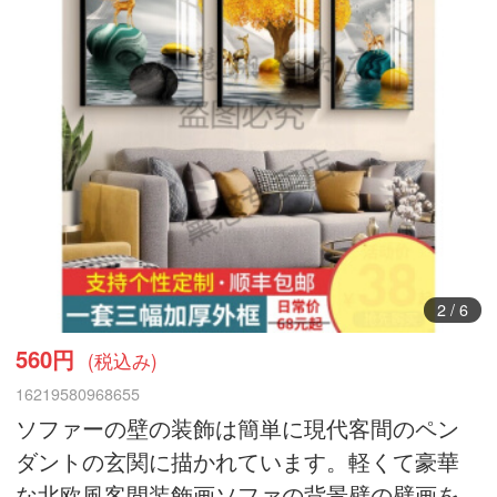
2
/
6
560円
(税込み)
16219580968655
ソファーの壁の装飾は簡単に現代客間のペン
ダントの玄関に描かれています。軽くて豪華
な北欧風客間装飾画ソファの背景壁の壁画を