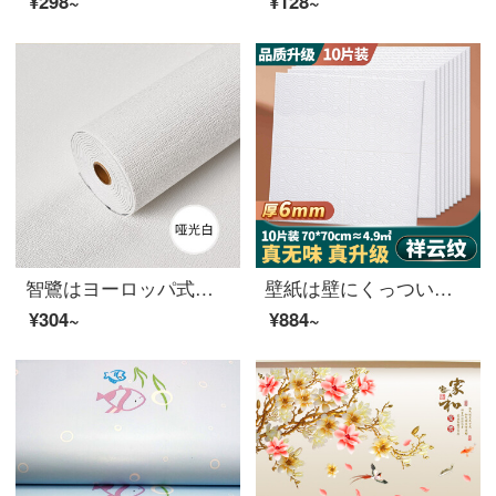
¥298~
¥128~
智鷺はヨーロッパ式の壁にくっついてから新しい壁を張り、壁に貼り付けます。三次元シームレスに壁紙を貼り付けます。防水、粘着壁に貼り付けます。壁紙を貼ります。寝室のリビングルームのテレビの背景壁は白いです。YM-01（0.5 m*2.8 m）
壁紙は壁にくっついてから天井壁に壁を貼って、寝室の暖かい背景壁に壁紙を貼って、防水泡シールの祥雲模様の天井の厚さは6 mm 10枚で約4.9㎡です。
¥304~
¥884~