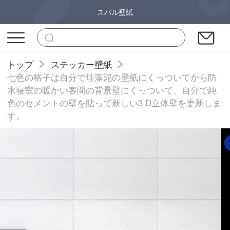
スバル壁紙
トップ
ステッカー壁紙
七色の格子は自分で珪藻泥の壁紙にくっついてから防
水寝室の暖かい客間の背景壁にくっついて、自分で純
色のセメントの壁を貼って新しい3 D立体壁を更新しま
す。