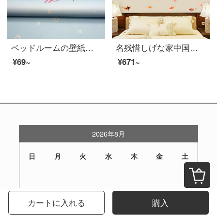
ベッドルームの壁紙の壁紙の壁紙を自分で貼り付けて、寮の壁紙の家具を新たにします。壁紙のリビングルームの壁は寝室の防水防湿装飾部屋のテレビの背景壁を飾ります。
名残惜しげな家中国風の家と富貴な壁のステッカーが暖かい寝室のリビングルームの防水壁紙のステッカーが取り除かれます。
¥69~
¥671~
2026年8月
日
月
火
水
木
金
土
1
カートに入れる
購入
2
3
4
5
6
7
8