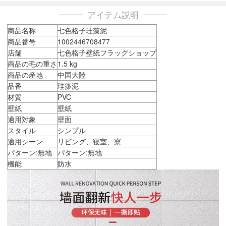
アイテム説明
商品名称
七色格子珪藻泥
商品番号
1002446708477
店舗
七色格子壁紙フラッグショップ
商品の毛の重さ
1.5 kg
商品の産地
中国大陸
品番
珪藻泥
材質
PVC
壁紙
壁紙
適用対象
壁面
スタイル
シンプル
適用シーン
リビング、寝室、寮
パターン:無地
パターン:無地
機能
防水