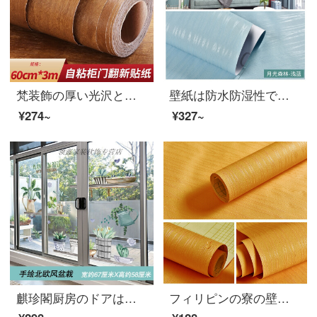
梵装飾の厚い光沢と古い家具のリフォームステッカーのタイルは木目焼きの防水性の防油紙壁の壁紙の冷蔵庫に貼り付けて戸棚に貼ります。家庭用北欧の防湿壁のステッカーの深さの茶色の木目【60 cm*3 m】
壁紙は防水防湿性で、暖かい寝室の部屋の壁紙を拭くことができます。家庭用は田園の浅い青色の月光を貼ります。
¥274~
¥327~
麒珍閣厨房のドアは障子のガラスのシールを押します。3 D立体壁の貼る絵はリビングガラスの扉のシールを貼ります。台所は障子を押して壁を飾ります。創意的な窓の模様は北欧風の盆栽が特大です。
フィリピンの寮の壁紙は寝室の暖かい女の子のステッカーを貼り付けます。大学生の寝室のデスクトップの木目が新しくなったステッカーは防水に厚みがあります。