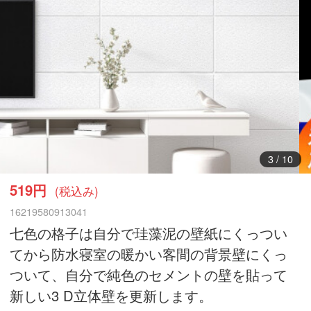
3
/
10
519円
(税込み)
16219580913041
七色の格子は自分で珪藻泥の壁紙にくっつい
てから防水寝室の暖かい客間の背景壁にくっ
ついて、自分で純色のセメントの壁を貼って
新しい3 D立体壁を更新します。