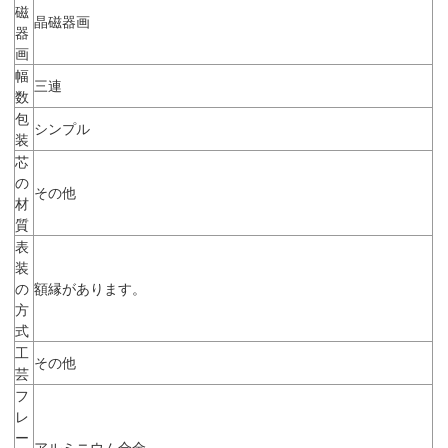
磁
晶磁器画
器
画
幅
三連
数
包
シンプル
装
芯
の
その他
材
質
表
装
の
額縁があります。
方
式
工
その他
芸
フ
レ
ー
アルミニウム合金