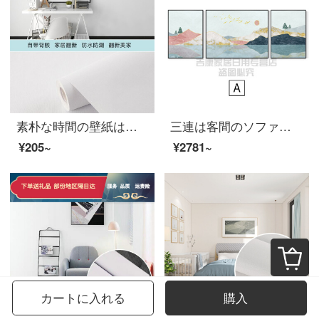
素朴な時間の壁紙は客間の寝室の暖かいモーランディの純色の北欧の風の防水して湿気を防いで新しいステッカーを貼ります。無地の壁紙の寮の大学生の寝室の家庭用壁紙の月歯の白い0.6*5メートル
三連は客間のソファーの壁のソファーの後ろの装飾画客間の装飾画の北欧の風格の軽い贅沢な三連画の現代の簡単なソファーの背景の壁に抽象画の壁画の青山清夢を掛けます。
¥205~
¥2781~
カートに入れる
購入