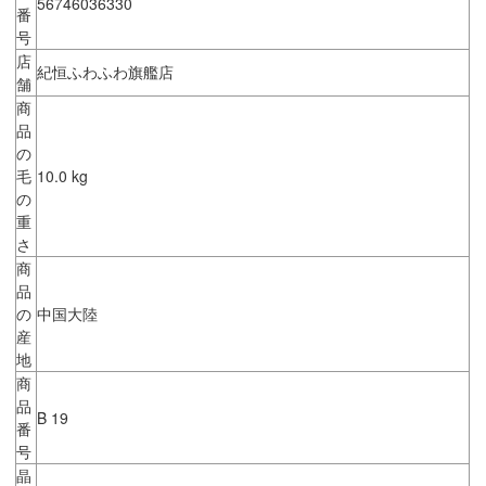
56746036330
番
号
店
紀恒ふわふわ旗艦店
舗
商
品
の
毛
10.0 kg
の
重
さ
商
品
の
中国大陸
産
地
商
品
B 19
番
号
晶