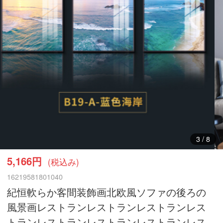
3
/
8
5,166円
(税込み)
16219581801040
紀恒軟らか客間装飾画北欧風ソファの後ろの
風景画レストランレストランレストランレス
トランレストランレストランレストランレス