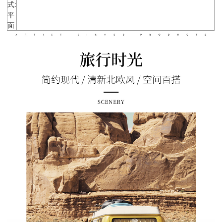
式:
平
面