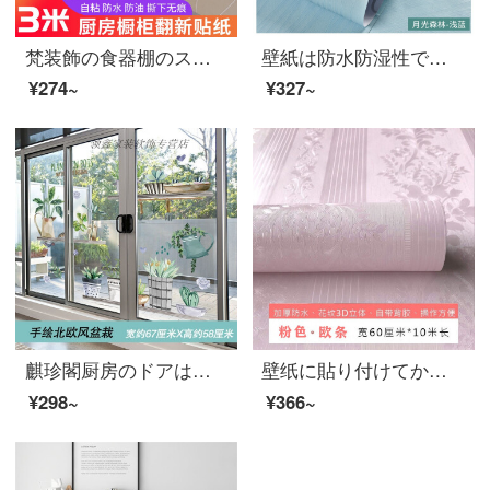
梵装飾の食器棚のステッカーを厚くして、新しいステッカーを貼りました。家具の棚のドアのステッカーのシールを貼りました。古い家具のリフォームステッカーを貼りました。タイルは漆を焼く防水の防油壁紙を貼りました。冷蔵庫は厚い金色の幅のストライプを貼りました。【61センチ幅3メートル】
壁紙は防水防湿性で、暖かい寝室の部屋の壁紙を拭くことができます。家庭用は田園の浅い青色の月光を貼ります。
¥274~
¥327~
麒珍閣厨房のドアは障子のガラスのシールを押します。3 D立体壁の貼る絵はリビングガラスの扉のシールを貼ります。台所は障子を押して壁を飾ります。創意的な窓の模様は北欧風の盆栽が特大です。
壁纸に貼り付けてから、ベッドルームに壁纸を厚くして、防水壁紙の寄宿舎の壁紙に暖かい壁紙の背景壁を飾って、ピンク色の壁を飾っています。
¥298~
¥366~