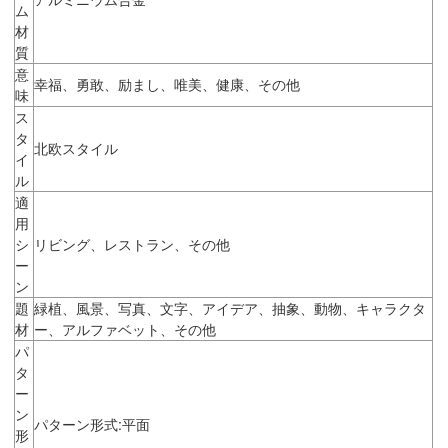
ム
材
質
意
幸福、勇敢、励まし、唯美、健康、その他
味
ス
タ
北欧スタイル
イ
ル
適
用
シ
リビング、レストラン、その他
ー
ン
題
緑植、風景、写真、文字、アイデア、抽象、動物、キャラクタ
材
ー、アルファベット、その他
パ
タ
ー
ン
パターン形式:平面
形