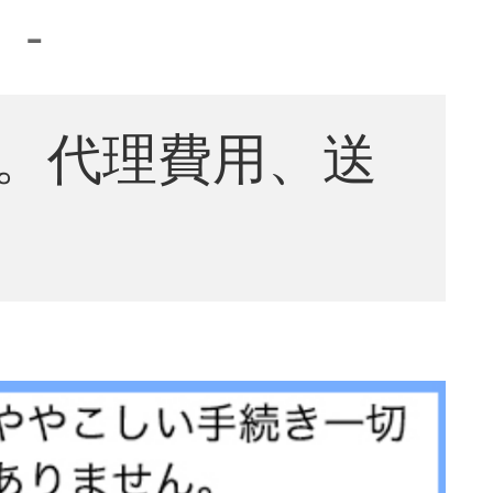
-
。代理費用、送