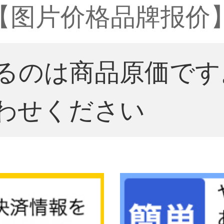
 m【图片价格品牌报价】
るのは商品原価です
わせください