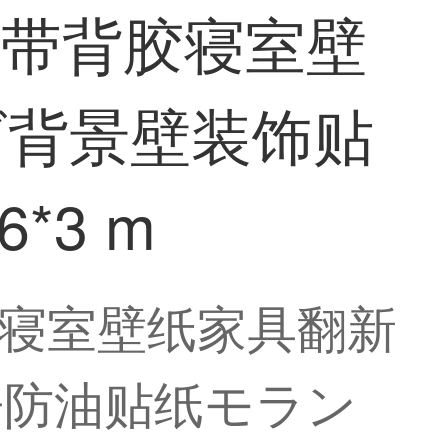
附带背胶寝室壁
ビ背景壁装饰贴
*3 m
寝室壁纸家具翻新
房防油贴纸モラン