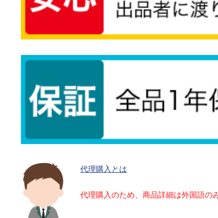
代理購入とは
代理購入のため、商品詳細は外国語の