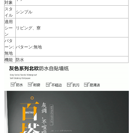
対象
スタ
シンプル
イル
適用
シー
リビング、寮
ン
パタ
ーン:
パターン:無地
無地
機能
防水