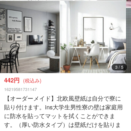
3
/
5
442円
(税込み)
16219581731147
【オーダーメイド】北欧風壁紙は自分で寮に
貼り付けます。ins大学生男性寮の壁は家庭用
に防水を貼ってマットを拭くことができま
す。（厚い防水タイプ）は壁紙だけを貼りま