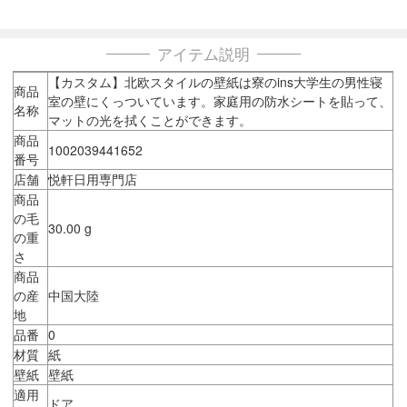
アイテム説明
【カスタム】北欧スタイルの壁紙は寮のins大学生の男性寝
商品
室の壁にくっついています。家庭用の防水シートを貼って、
名称
マットの光を拭くことができます。
商品
1002039441652
番号
店舗
悦軒日用専門店
商品
の毛
30.00 g
の重
さ
商品
の産
中国大陸
地
品番
0
材質
紙
壁紙
壁紙
適用
ドア