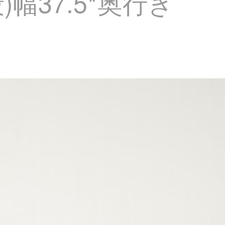
)幅37.5*奥行き