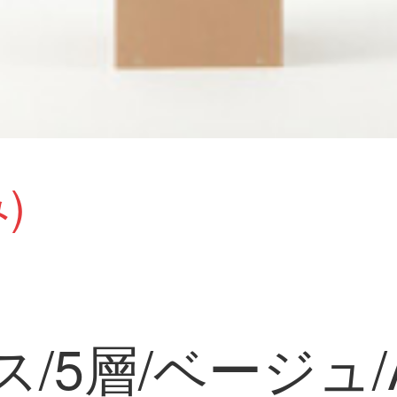
)
/5層/ベージュ/A 