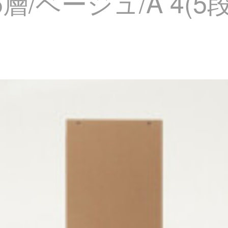
層/ベージュ/A 4(5段