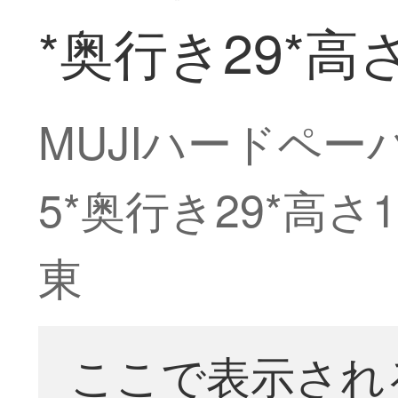
*奥行き29*高さ
MUJIハードペーパ
5*奥行き29*高さ
東
ここで表示され