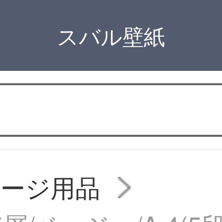
スバル壁紙
レージ用品