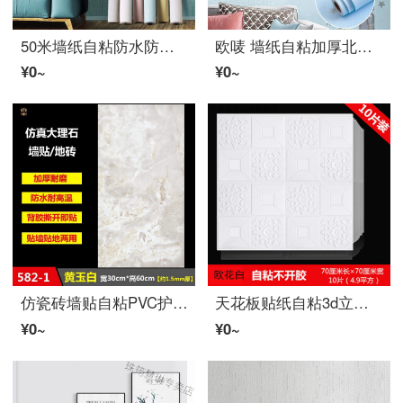
50米墙纸自粘防水防潮3d立体墙贴墙壁贴纸卧室温馨加厚翻新墙贴纸リビング墙纸自粘 5米长*50厘米宽浅蓝
欧唛 墙纸自粘加厚北欧现代简约墙贴防水 儿童房宿舍寝室床头背景墙面装饰贴家具翻新装饰纸书桌子贴画 星星清新蓝 60cm*5米
¥0~
¥0~
仿瓷砖墙贴自粘PVC护墙板リビング背景墙纸装饰板卫生间地砖防水贴纸自粘卧室墙面地面翻新贴饰仿大理石 582-1黄玉白【5片装=0.9平方】 中
天花板贴纸自粘3d立体自粘墙贴房顶リビング吊顶屋顶防水顶棚装饰墙纸 欧花白尺寸70*70cm【10片装】 大
¥0~
¥0~