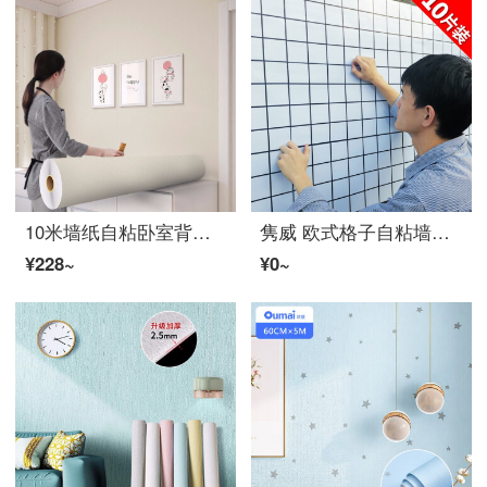
10米墙纸自粘卧室背景墙面翻新贴纸防水防潮自粘墙纸桌面衣柜翻新贴纸墙纸可移除 【5米长*60厘米宽】象牙白(加厚款) 大
隽威 欧式格子自粘墙贴自带可移除背胶水泥墙毛坯墙装饰贴房间阳台墙面翻新防水贴纸网红背景墙自粘墙纸 黑线白格（十片装）（每片30*30）
¥228~
¥0~