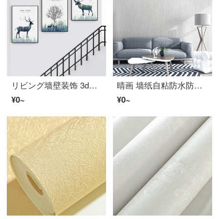
リビング墙壁装饰 3d立体墙贴画 复式楼梯口间装饰画北欧风格装饰画楼梯过道墙画リビング沙发背景墙壁画简约走廊 森林鹿 30*40【限量一套，体验】 9mm薄板【防水柄
晴画 墙纸自粘防水防潮 无纺布纹墙贴简约卧室宿舍壁纸桌面装饰墙壁家具翻新贴纸 布纹墙纸浅灰色 53*300cm
¥0~
¥0~