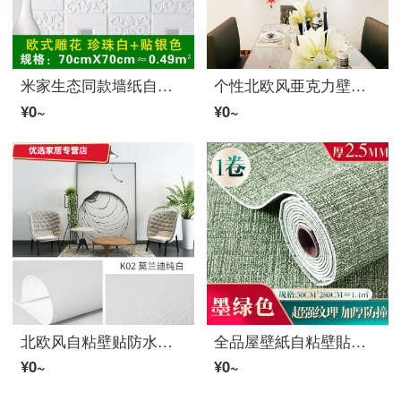
米家生态同款墙纸自粘宿舍防水防潮贴纸3d装饰墙贴北欧风温馨卧室リビング墙面 【无味】蝴蝶花银色70*70厘米
个性北欧风亜克力壁贴3 d立体办公室书斎リビングソファ地図背景壁贴り画テレビ背景壁饰り自粘防水壁贴寮部屋レイアウト赤小【幅80センチ*高さ40センチ】
¥0~
¥0~
北欧风自粘壁贴防水防湿壁纸附带背胶寝室壁纸家具翻新贴寮リビングテレビ背景壁装饰贴厨房防油贴纸モランディ纯白0.6*3 m
全品屋壁紙自粘壁貼加厚亜麻pvc防水壁貼シリコン藻泥寝室リビンガー寮寝室テレビ装飾紙貼背景壁翻新貼膜亜麻墨緑
¥0~
¥0~