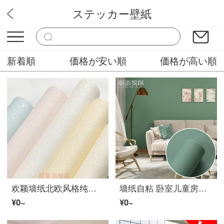
ステッカー壁紙
スバル壁紙
新着順
価格が安い順
価格が高い順
欢颖墙纸北欧风格纯色素色防水PVC米黄卧室リビング家用现代简约 必读:本款非自粘 仅墙纸
墙纸自粘 卧室儿童房宿舍房间背景墙自贴墙纸墙贴纸防水加厚质感翻新墙壁贴纸 莫兰迪绿 61cm*3米
¥0~
¥0~