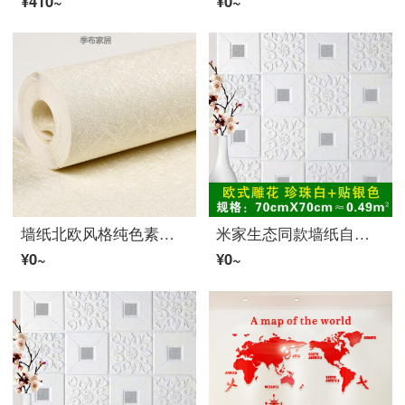
¥410~
¥0~
墙纸北欧风格纯色素色防水PVC米黄卧室リビング家用现代简约 浅黄色 SH1051(升级加厚深压纹) ·无背胶 仅墙纸
米家生态同款墙纸自粘宿舍防水防潮贴纸3d装饰墙贴北欧风温馨卧室リビング墙面 【无味】蝴蝶花银色70*70厘米
¥0~
¥0~