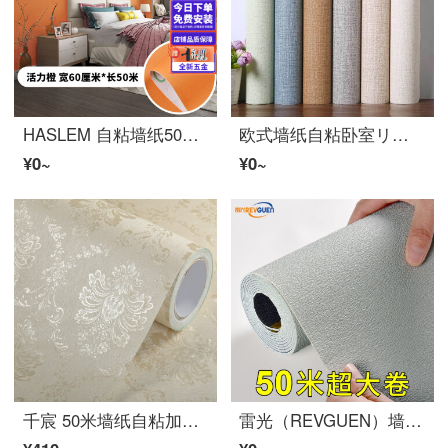
HASLEM 自粘墙纸50米大卷防水防潮可擦水洗卧室温馨リビング背景墙面壁纸家用 加厚马卡龙【活力橙】60cm×50米 仅墙纸
欧式墙纸自粘卧室リビング墙贴 背景墙pvc防水家具翻新贴纸宿舍墙 银灰蚕丝 60cm*10米
¥0~
¥0~
千宸 50米墙纸自粘加厚防水防潮卧室温馨简约墙贴翻新贴北欧美式家用自粘装饰贴纸リビング背景墙墙面贴纸 米白欧式花 10米长*60厘米宽
雷光（REVGUEN）墙纸自粘リビング温馨防水防潮防霉3d立体墙贴自粘卧室电视背景墙装饰无缝翻新墙贴纸 特厚】硅藻泥米灰色 50*10米