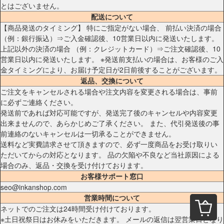
とはございません。
配送について
【商品発送のタイミング】 特にご指定がない場合、 前払い決済の場合
（例：銀行振込）⇒ご入金確認後、10営業日以内に発送いたします。
上記以外の決済の場合 （例：クレジットカード）⇒ご注文確認後、10
営業日以内に発送いたします。 ※発送前支払いの場合は、お客様のご入
金タイミングにより、お届け予定日が2日前後することがございます。
返品、交換について
ご注文をキャンセルされる場合や注文内容を変更される場合は、事前
に必ずご連絡ください。
発送前であれば対応可能ですが、発送完了後のキャンセルや内容変更
出来ませんので、あらかじめご了承ください。 また、代引発送後の事
前連絡のないキャンセルは一切承ることができません。
送料など実費請求させて頂きますので、必ず一度商品をお受け取りい
ただいてからの対応となります。 品の欠陥や不良など当社原因による
場合のみ、返品・交換を受け付けております。
お客様サポート窓口
seo@inkanshop.com
営業時間について
ネットでのご注文は24時間受け付けております。
※土日祝祭日はお休みをいただきます。 メールの返信は翌営業日となり