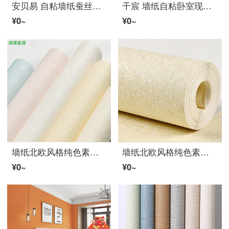
安贝易 自粘墙纸蚕丝柄带胶墙贴北欧风素色满铺学生宿舍卧室家具翻新贴纸桌面贴防水可擦 蚕丝米黄0.6*6m
千宸 墙纸自粘卧室现代简约墙贴50米压纹欧式花贴纸背景墙壁100米墙纸温馨リビング防潮旧墙翻新贴 8218【米白玫瑰】 10米*60cm宽
¥0~
¥0~
墙纸北欧风格纯色素色防水PVC米黄卧室リビング家用现代简约 必读:本款非自粘 仅墙纸
墙纸北欧风格纯色素色防水PVC米黄卧室リビング家用现代简约 米黄色 GS52(升级超厚深压纹) ·无背胶 仅墙纸
¥0~
¥0~