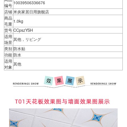
10039506336676
编号
店铺
米炎家居日用旗舰店
商品
1.0kg
毛重
货号
CCpszYSH
适用
其他，リビング
场景
类别
防水贴
功能
防水
适用
其他
对象