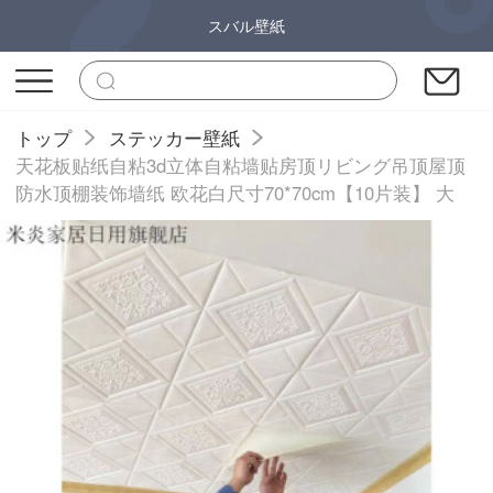
スバル壁紙
トップ
ステッカー壁紙
天花板贴纸自粘3d立体自粘墙贴房顶リビング吊顶屋顶
防水顶棚装饰墙纸 欧花白尺寸70*70cm【10片装】 大