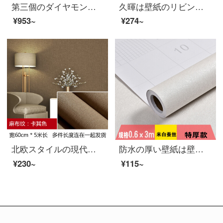
第三個のダイヤモンド3 D立体壁は寝室に貼ってあります。子供部屋を飾って、壁に貼ってあります。壁のシールは壁に貼ってあります。防水防湿壁に貼ります。
久暉は壁紙のリビングルームのテレビの背景PVCを貼り付けてから壁紙の家庭用ホテルの防水防湿性の壁紙を貼ります。
¥953~
¥274~
北欧スタイルの現代簡単な壁紙ins森は暖かい色の壁紙を結んで家庭用大学生寮の寝室の装飾に貼ります。
防水の厚い壁紙は壁にくっついてから寮のステッカーを貼って、寝室の暖かい3 Dの壁に客間の米の白い絹糸の長さの3メートルを貼ります。
¥230~
¥115~