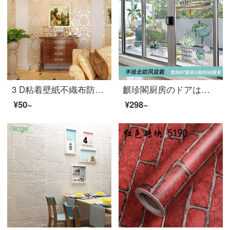
3 D粘着壁紙不織布防水ステッカー壁から無地無地無地無色の縞模様寝室の背景壁紙壁に厚い防水-欧風ベージュ幅0.6 m*長さ1 m
麒珍閣厨房のドアは障子のガラスのシールを押します。3 D立体壁の貼る絵はリビングガラスの扉のシールを貼ります。台所は障子を押して壁を飾ります。創意的な窓の模様は北欧風の盆栽が特大です。
¥50~
¥298~