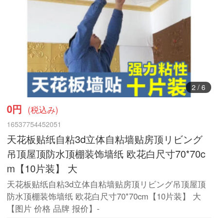
3
/
6
0円
(税込み)
16537754452051
天花板贴纸自粘3d立体自粘墙贴房顶リビング
吊顶屋顶防水顶棚装饰墙纸 欧花白尺寸70*70c
m【10片装】 大
天花板贴纸自粘3d立体自粘墙贴房顶リビング吊顶屋顶
防水顶棚装饰墙纸 欧花白尺寸70*70cm【10片装】 大
【图片 价格 品牌 报价】-