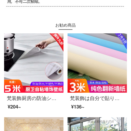
お勧め商品
梵装飾厨房の防油シール台の面は大理石模様のタイルの壁のステッカーをまねて、かまどの戸棚の家具を新たにして、トイレの防水デスクトップの壁の紙を貼り付けてから、油汚れ防止のジャズ白石の紋様の60 cm*5メートルを貼り付けます。
梵装飾は自分で貼り直して、純色のシール家具、バスルーム、寝室の壁紙の食器棚を貼り付けます。家庭用の壁に防水防湿シールを貼っています。黄色の張り紙を貼りました。（3メートルの長さは60センチの幅）
¥204~
¥136~