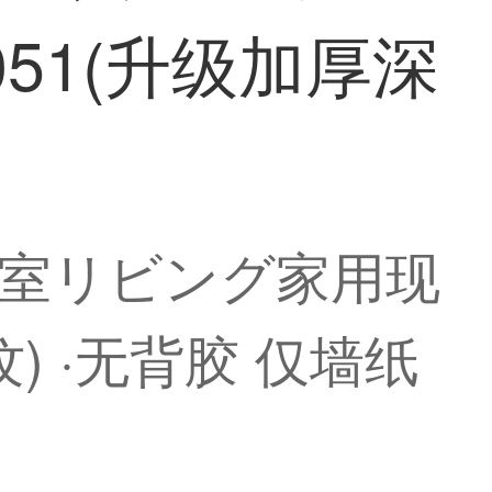
51(升级加厚深
卧室リビング家用现
) ·无背胶 仅墙纸