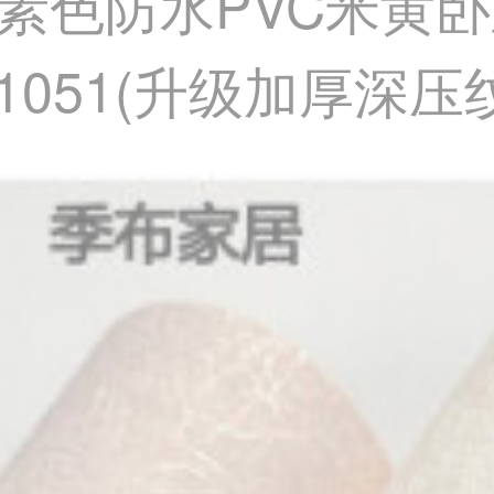
素色防水PVC米黄
1051(升级加厚深压纹