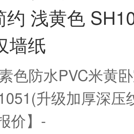
 浅黄色 SH10
 仅墙纸
素色防水PVC米黄
1051(升级加厚深压纹
报价】-