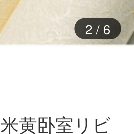
2
/
6
C米黄卧室リビ