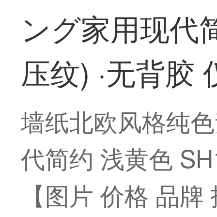
ング家用现代简约
压纹) ·无背胶
墙纸北欧风格纯色
代简约 浅黄色 SH
【图片 价格 品牌 