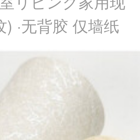
卧室リビング家用现
) ·无背胶 仅墙纸