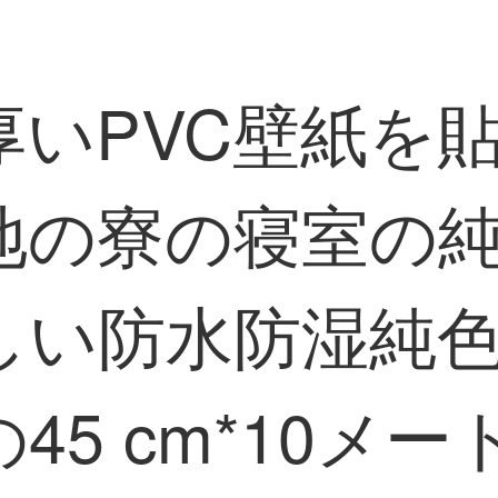
厚いPVC壁紙を
地の寮の寝室の
しい防水防湿純
45 cm*10メ