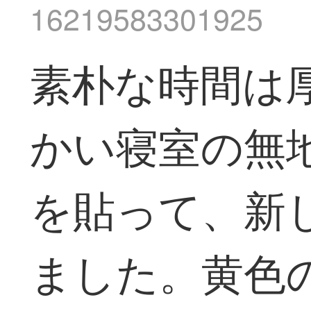
16219583301925
素朴な時間は
かい寝室の無
を貼って、新
ました。黄色の