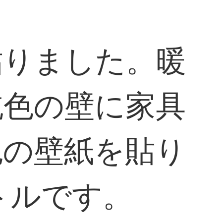
貼りました。暖
純色の壁に家具
色の壁紙を貼り
ートルです。