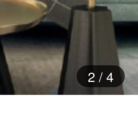
2
/
4