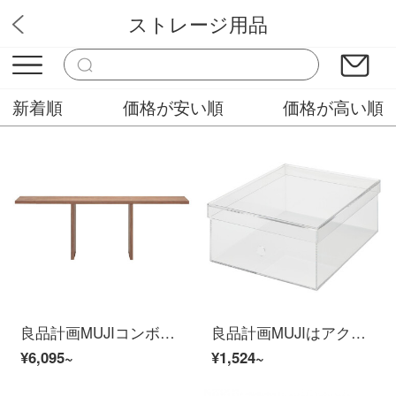
ストレージ用品
スバル壁紙
新着順
価格が安い順
価格が高い順
良品計画MUJIコンボ式木製ラック/5階3列開放形追加棚/WN原色長118×幅28.5×高さ40 cm
良品計画MUJIはアクリル収納ケースの幅が約25*長さ32*高さ12.5 cmになります。
¥6,095~
¥1,524~