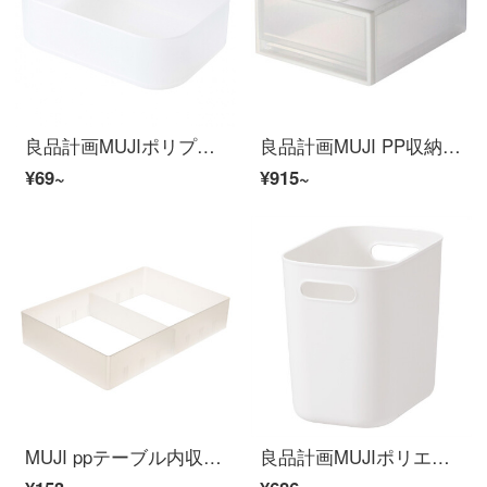
良品計画MUJIポリプロピレン化粧箱1/4横型半透明約150×110×45 mm
良品計画MUJI PP収納ケース引き出し式衣類収納無色深さ約34 x 44.5 x 30 cm
¥69~
¥915~
MUJI ppテーブル内収納ケース133*200*40 mm
良品計画MUJIポリエチレンソフトケース/ハーフタイプ/長さ18×幅25.5×高さ24 cm