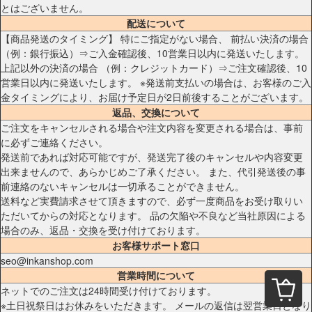
とはございません。
配送について
【商品発送のタイミング】 特にご指定がない場合、 前払い決済の場合
（例：銀行振込）⇒ご入金確認後、10営業日以内に発送いたします。
上記以外の決済の場合 （例：クレジットカード）⇒ご注文確認後、10
営業日以内に発送いたします。 ※発送前支払いの場合は、お客様のご入
金タイミングにより、お届け予定日が2日前後することがございます。
返品、交換について
ご注文をキャンセルされる場合や注文内容を変更される場合は、事前
に必ずご連絡ください。
発送前であれば対応可能ですが、発送完了後のキャンセルや内容変更
出来ませんので、あらかじめご了承ください。 また、代引発送後の事
前連絡のないキャンセルは一切承ることができません。
送料など実費請求させて頂きますので、必ず一度商品をお受け取りい
ただいてからの対応となります。 品の欠陥や不良など当社原因による
場合のみ、返品・交換を受け付けております。
お客様サポート窓口
seo@inkanshop.com
営業時間について
ネットでのご注文は24時間受け付けております。
※土日祝祭日はお休みをいただきます。 メールの返信は翌営業日となり