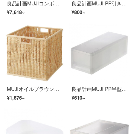
良品計画MUJIコンボ木製フレーム/幅/2階/追加セット/WN原色長79.5 x幅28.5 x高81.5 cm
良品計画MUJI PP引き出し式収納ボックス横幅/奥行き無色37 x 26 x 17.5 cm
¥7,618~
¥800~
MUJIオイルブラウンの葉柄の四角形かご/特大原色37*35*H 32 CM
良品計画MUJI PP半型ロッカー整理箱透明14*37*12 cm
¥1,676~
¥610~