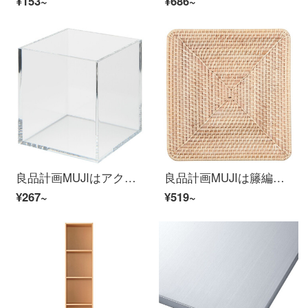
¥153~
¥686~
良品計画MUJIはアクリルテーブルに収納ケースを重ねられます。/長さ8.4 x幅8.4 x高さ9 cmです。
良品計画MUJIは籐編みの四角形バスケットを重ねて他の長さ35×幅36×高さ3 cmをカバーすることができます。
¥267~
¥519~