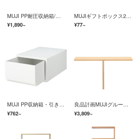
MUJI PP耐圧収納箱/特大半透明約78×幅39×高さ37 cm
MUJIギフトボックス2 360*105*125 mm
¥1,890~
¥77~
MUJI PP収納箱・引き出しタイプ・深型整理箱白灰色約37×幅26×高さ17.5 cm
良品計画MUJIグループ木製ラック/5階2列開放形追加棚/OA原色長78×幅28.5×高さ40 cm
¥762~
¥3,809~