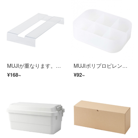
MUJIが重なります。アクリルボックス/キッチンティッシュボックス用カバーは、長さ24.8×幅12×高さ3 cmです。
MUJIポリプロピレン化粧箱に仕切り板_u1/4横型半透明約150 x 110 x 45 mm
¥168~
¥92~