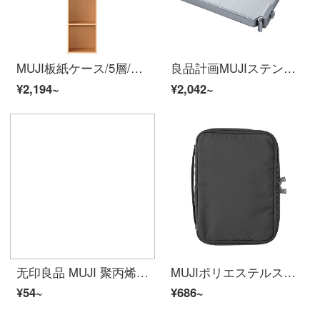
MUJI板紙ケース/5層/ベージュ/A 4(5段)幅37.5*奥行き29*高さ180 cm
良品計画MUJIステンレスセット用/棚追加/ステンレス長さ56 cm用
¥2,194~
¥2,042~
无印良品 MUJI 聚丙烯小物盒/SS 半透明 37×63×12mm
MUJIポリエステルスケジュール本収納袋/付筆袋学生文房具収納可能サイズ：約128 x 182 mm
¥54~
¥686~