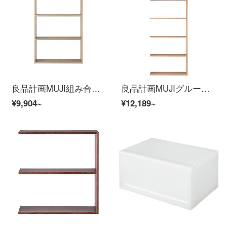
良品計画MUJI組み合わせ木製フレーム/幅/3階/基本セット/OA原色長81.5 x幅28.5 x高121 cm
良品計画MUJIグループ木製フレーム/幅/5階/追加セット/OA原色長79.5×幅28.5×高さ200 cm
¥9,904~
¥12,189~