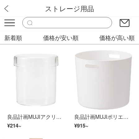
ストレージ用品
スバル壁紙
新着順
価格が安い順
価格が高い順
良品計画MUJIアクリル小物容器の直径は約90×97 mmです。
良品計画MUJIポリエチレンソフトケース/丸タイプ/深さ他の直径約36×高さ32 cm
¥214~
¥915~