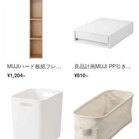
MUJIハード板紙フレーム/3層/ベージュ色幅25*奥行き29*高さ109 cm
良品計画MUJI PP引き出し式収納ケース薄型・縦約26 x幅37 x高9 cm白灰色
¥1,204~
¥610~