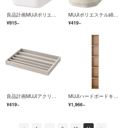
良品計画MUJIポリエチレンソフトケース/深型その他長さは25.5×幅36×高さ32 cmです。
MUJIポリエステル綿麻混紡ソフトケース浅型/半型幅約13×長さ37×高さ12 cm
¥915~
¥419~
良品計画MUJIアクリルボックス用シルクの仕切りのネックレスは、幅約23.5×長さ15.5×高さ2.5 cmです。
MUJIハードボードキャビネット/5階/ベージュ色幅25*奥行き29*高さ180 cm
¥419~
¥1,966~
<
1
...
9
10
11
>