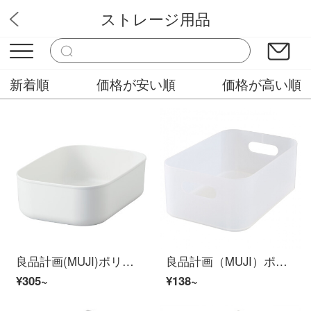
ストレージ用品
スバル壁紙
新着順
価格が安い順
価格が高い順
良品計画(MUJI)ポリエチレンソフトケース/ハーフタイプ/小長18.5 x幅25.5 x高8 cm
良品計画（MUJI）ポリプロピレン化粧箱1/2半透明約150 x 220 x 86 mm
¥305~
¥138~