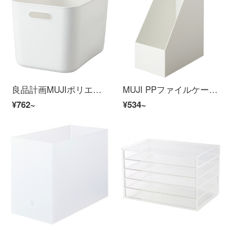
良品計画MUJIポリエチレンソフトケース/長さ26 x幅36 x高さ24 cm
MUJI PPファイルケース標準タイプワイドA 4用
¥762~
¥534~