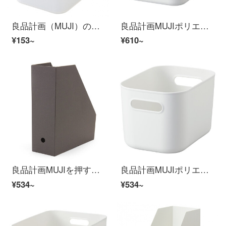
良品計画（MUJI）のポリプロピレン化粧箱は半透明で約150 x 220 x 169 mmです。
良品計画MUJIポリエチレンソフトケース/中長26 x幅36 x高さ16 cm
¥153~
¥610~
良品計画MUJIを押すと、成型可能板紙スタンド式ファイルケース/5個入りの深灰色
良品計画MUJIポリエチレンソフトケース/ハーフタイプ/中長18.5 x幅25.5 x高16 cm
¥534~
¥534~