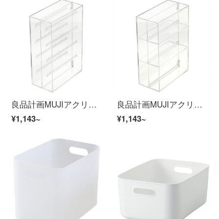
良品計画MUJIアクリルネックレス/イヤリングフレーム/展開式長さは約17.5 x幅8.8 x高さ25 cmです。
良品計画MUJIアクリルメガネ/小物収納棚/展開式長さ17.5 x幅8.8 x高さ25 cm
¥1,143~
¥1,143~