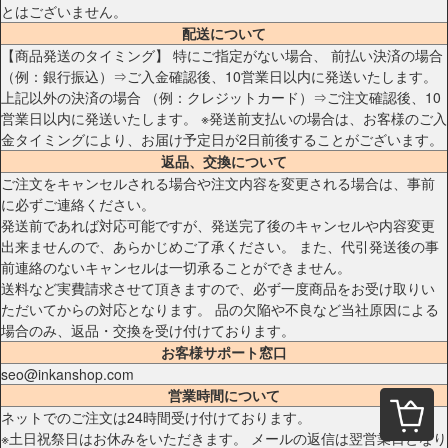
とはございません。
配送について
【商品発送のタイミング】 特にご指定がない場合、 前払い決済の場合
（例：銀行振込）⇒ご入金確認後、10営業日以内に発送いたします。
上記以外の決済の場合 （例：クレジットカード）⇒ご注文確認後、10
営業日以内に発送いたします。 ※発送前支払いの場合は、お客様のご入
金タイミングにより、お届け予定日が2日前後することがございます。
返品、交換について
ご注文をキャンセルされる場合や注文内容を変更される場合は、事前
に必ずご連絡ください。
発送前であれば対応可能ですが、発送完了後のキャンセルや内容変更
出来ませんので、あらかじめご了承ください。 また、代引発送後の事
前連絡のないキャンセルは一切承ることができません。
送料など実費請求させて頂きますので、必ず一度商品をお受け取りい
ただいてからの対応となります。 品の欠陥や不良など当社原因による
場合のみ、返品・交換を受け付けております。
お客様サポート窓口
seo@inkanshop.com
営業時間について
ネットでのご注文は24時間受け付けております。
※土日祝祭日はお休みをいただきます。 メールの返信は翌営業日となり