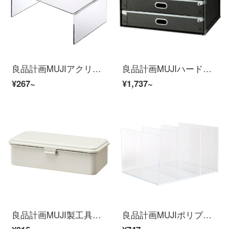
良品計画MUJIアクリル分離棚デスクトップ収納260*175*100 MM
良品計画MUJIハードペーパーボックス/引き出し2個黒
¥267~
¥1,737~
良品計画MUJI製工具箱の白さは約20 x幅11 x高さ6 cmです。
良品計画MUJIポリプロピレン分離機他