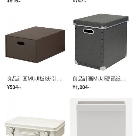
¥915~
¥747~
良品計画MUJI板紙/引き出しタイプの横幅/2階長さは37×幅26×高さ16 cmです。
良品計画MUJI硬質紙ケース灰色25.5 x 36 x 32 cm
¥534~
¥1,204~