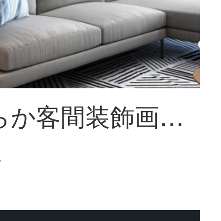
紀恒軟らか客間装飾画北欧風ソファの後ろの風景画レストランレストランレストランレストランレストランレストランレストランレストランレストランレストランレストランレストランレストランレストランレストランレストランのテーブルの壁に背景壁の壁画を簡単に現代清新...
~