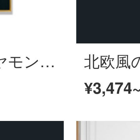
晶の磁器のダイヤモンドは近代的で簡単に玄関を飾って抽象的な客間の背景の壁をかいて北欧の風の軽い豪華な壁画の蛍光の金の葉の40*60のシングル幅を掛けます（噴絵+晶の磁器の工芸+巧みな匠が表装します）
¥3,474