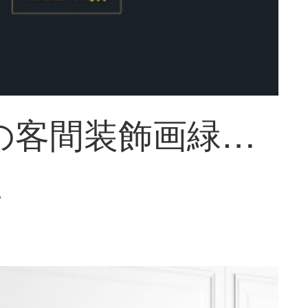
北欧風の客間装飾画緑植ソファーの背景壁の三連画は縦書きの小清新な廊下の壁画レストランの寝室の部屋の芸術壁の壁に壁に掛けられた壁にカスタマイズ品B 02-A（亀背竹-春羽-棕櫚樹）40*60 cmの金色の枠を掛けます。
~