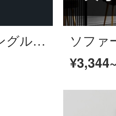
新中国式のリビングルームのソファーの背景壁の装飾画は、フォーチュンテレビの壁の上に掛けられています。福鹿の絵を描いています。北欧風レストランのレストランの通路の壁画の制作品B 40-A-福鹿のペアから-金色の枠40*60 cm（2メートルぐらいのソファーに適していま...
¥3,344