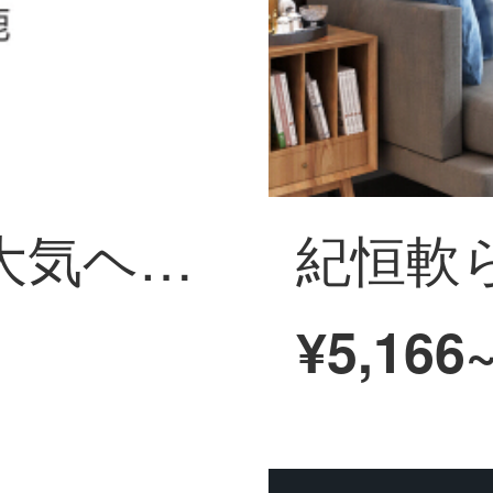
軽奢ハイエンド大気ヘビ北欧风リビングデコレーション抽象芸术感ハイエンド现代简约ソファー背景壁挂画繁星ヘビ01ハイビジョン芸术マイクロスプレー+防水キャンバス左右40 x 60中间80 x 6
¥5,166